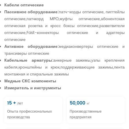
Кабели оптические
Пассивное оборудование:
патч-корды оптические, пиггтейлы
оптические,патчкорд MPO,муфты оптические,абонентская
оптическая розетка и кросс боксы оптические,разветвители
оптические,Fast-коннекторы оптические и адаптеры
оптические
Активное оборудование:
медиаконвертеры оптические и
трансиверы оптические
Кабельные арматуры:
анкерные зажимы,узлы крепления
кабеля,кронштейны и крюк,поддерживающие зажимы,лента
монтажная и спиральные зажимы
Медные СКС компоненты
Измеритель и инструменты
15
+
50,000
лет
㎡
Опыта профессиональных
Производственные
производства
предприятия