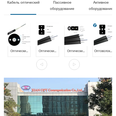
Кабель оптический
Пассивное
Активное
оборудование
оборудование
Оптический
Оптический
Оптический
Оптоволоконны
самонесущий
абонентский
дроп кабель
дроп кабель,
кабель,
дроп кабель,
для подвеса,
1 волокно
круглый
1 волокно
2 волокна
G657, 1,5кН,
дроп кабель
G657, FTTH
G657, 3кН,
стальная
8 волокон,
1,5кН, 2x
диэлектрический
проволока
4кН,
диэлектрический
FRP 0.5 и
OPT-GJXH
диэлектрический
FRP GJXFH
1.8мм FRP
FPR, OPT-
GJYXFFCH
GYFXTY