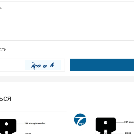
сти
ься