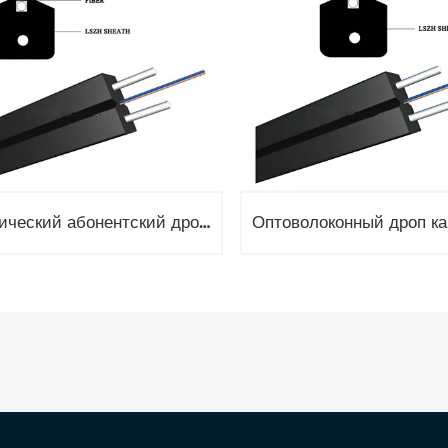
Оптический абонентский дроп кабель, 1 волокно G657, FTTH 1,5кН, 2x диэлектрический FRP GJXFH