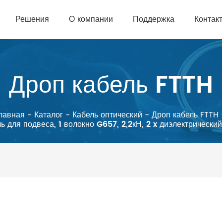
Решения
О компании
Поддержка
Контак
Дроп кабель FTTH
лавная
-
Каталог
-
Кабель оптический
-
Дроп кабель FTTH
 для подвеса, 1 волокно G657, 2,2кН, 2 x диэлектрическ