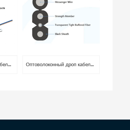
Оптоволоконный дроп кабель, 1 волокно G657, 1,5кН, стальная проволока OPT-GJXH
Оптоволоконный дроп кабель для подвеса, 1 волокно G657, 0.9кН, две проволока 0.45 и 1.0мм GJYXCH