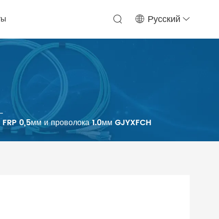
ты
Русский
-
ий FRP 0,5мм и проволока 1.0мм GJYXFCH