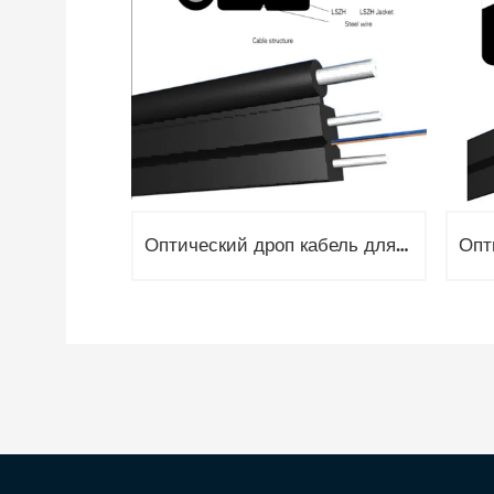
Оптический дроп кабель для подвеса, 1 волокно G657, 3кН, диэлектрический FRP 0.5 и 1.8мм FRP GJYXFFCH