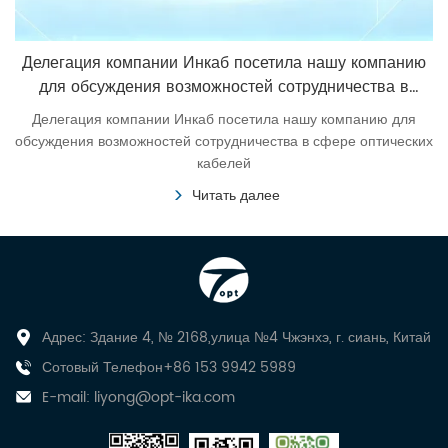
Делегация компании Инкаб посетила нашу компанию
для обсуждения возможностей сотрудничества в
сфере оптических кабелей
Делегация компании Инкаб посетила нашу компанию для
обсуждения возможностей сотрудничества в сфере оптических
кабелей
Читать далее
Адрес: Здание 4, № 2168,улица №4 Чжэнхэ, г. сиань, Китай
Сотовый Телефон+86 153 9942 5989
E-mail:
liyong@opt-ika.com