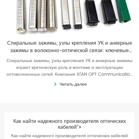
Спиральные зажимы, узлы крепления УК и анкерные
зажимы в волоконно-оптической связи: ключевые
элементы надежности
Спиральные зажимы, узлы крепления УК и анкерные зажимы
играют критическую роль в монтаже и эксплуатации
оптоволоконных сетей. Компания XI'AN OPT Communication
CO.,LTD, как ведущий производитель этих элементов,
Читать далее
предлагает инновационные решения для ваших проектов.
Как найти надежного производителя оптических
кабелей">
Как найти надежного производителя оптических кабелей