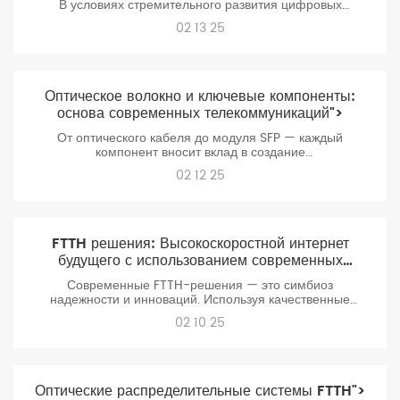
В условиях стремительного развития цифровых
технологий и роста спроса на высокоскоростные
02 13 25
коммуникации выбор надежного производителя
оптических кабелей становится критически важным для
обеспечения стабильности и долгосрочной
эффективности телекоммуникационных сетей.
Оптическое волокно и ключевые компоненты:
основа современных телекоммуникаций">
От оптического кабеля до модуля SFP — каждый
компонент вносит вклад в создание
высокопроизводительной сети. При проектировании
02 12 25
инфраструктуры важно выбирать сертифицированные
компоненты и учитывать совместимость устройств. Для
бизнеса это означает не только скорость, но и
конкурентное преимущество в эпоху данных.
FTTH решения: Высокоскоростной интернет
будущего с использованием современных
оптических компонентов">
Современные FTTH-решения — это симбиоз
надежности и инноваций. Используя качественные
компоненты от оптического кабеля до адаптеров,
02 10 25
провайдеры могут строить сети, которые останутся
актуальными следующие 25 лет. Наша компания
предлагает полный цикл решений — от проектирования
до поставки сертифицированных компонентов.
Оптические распределительные системы FTTH">