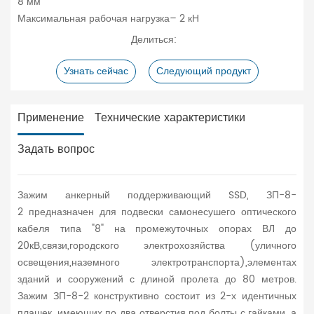
8 мм
Максимальная рабочая нагрузка– 2 кН
Делиться:
Узнать сейчас
Следующий продукт
Применение
Технические характеристики
Задать вопрос
Зажим анкерный поддерживающий SSD, ЗП-8-
2 предназначен для подвески самонесушего оптического
кабеля типа "8" на промежуточных опорах ВЛ до
20кВ,связи,городского электрохозяйства (уличного
освещения,наземного электротранспорта),элементах
зданий и сооружений с длиной пролета до 80 метров.
Зажим ЗП-8-2 конструктивно состоит из 2-х идентичных
плашек, имеющих по два отверстия под болты с гайками, а