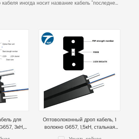
 кабеля иногда носит название кабель "последней
кже огромный опыт поставок компонентов ВОЛС
абель для
Оптоволоконный дроп кабель, 1
G657, 3кН,
волокно G657, 1,5кН, стальная
0.5 и 1.8мм
проволока OPT-GJXH