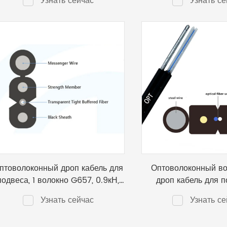
Узнать сейчас
Узнать се
GJXFH
FRP GJYXF
птоволоконный дроп кабель для
Оптоволоконный в
подвеса, 1 волокно G657, 0.9кН,
дроп кабель для п
две проволока 0.45 и 1.0мм
волокно G657, 2,
Узнать сейчас
Узнать се
GJYXCH
диэлектрический FR
пр