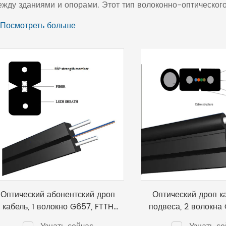
жду зданиями и опорами. Этот тип волоконно-оптического
или". 100% контроль параметров оптического кабеля, а та
 Посмотреть больше
арантирует высокое качество продукции
Оптический абонентский дроп
Оптический дроп к
кабель, 1 волокно G657, FTTH
подвеса, 2 волокна 
1,5кН, 2x диэлектрический FRP
диэлектрический FRP 