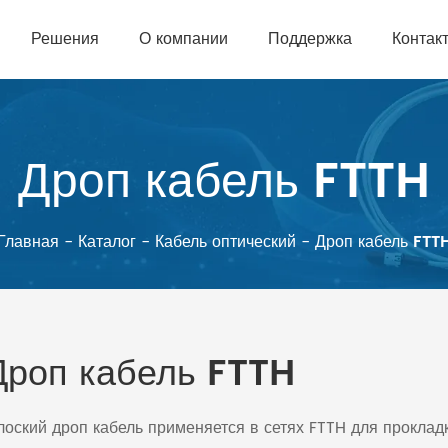
Решения
О компании
Поддержка
Контак
Дроп кабель FTTH
Главная
-
Каталог
-
Кабель оптический
-
Дроп кабель FTT
Дроп кабель FTTH
оский дроп кабель применяется в сетях FTTH для прокладк