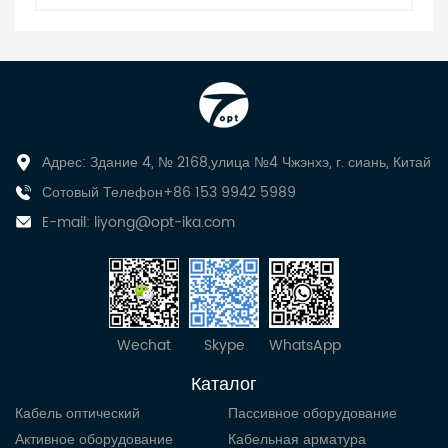
Адрес: Здание 4, № 2168,улица №4 Чжэнхэ, г. сиань, Китай
Сотовый Телефон+86 153 9942 5989
E-mail:
liyong@opt-ika.com
Wechat
Skype
WhatsApp
Каталог
Кабель оптический
Пассивное оборудование
Активное оборудование
Кабельная арматура