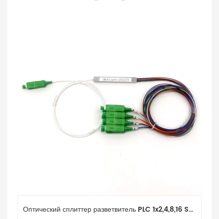
Оптический сплиттер разветвитель PLC 1x2,4,8,16 SC/APC 0,9 мм 1.5м