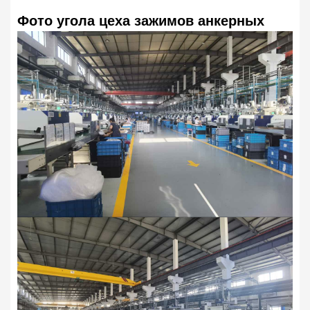
Фото угола цеха з
ажимов анкерных