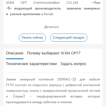
XI'AN OPT Communication CO.,Ltd -«
Топ
-5
»
ведующий
производитель зажимов анкерных
и узелов креплении
в Китай.
Делиться:
Узнать сейчас
Следующий продукт
Описание
Почему выбирают XI'AN OPT?
Технические характеристики
Задать вопрос
Зажим анкерный натяжной ODWAC-22 для кабеля
FTTH состоят из открытого корпуса с ребристой контактной
поверхностью, клина с прикрепленной проволочной петлей
и (терки) - перфорированной вставки, которая
прокладывается между кабелем и клином.