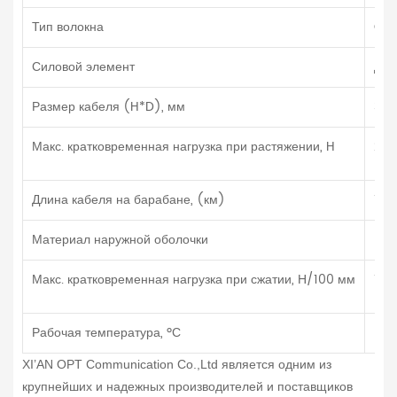
Тип волокна
G.6
Силовой элемент
Два
Размер кабеля (H*D), мм
3.0
Макс. кратковременная нагрузка при растяжении, H
250
Длина кабеля на барабане, (км)
1 ил
Материал наружной оболочки
LSZ
Макс. кратковременная нагрузка при сжатии, Н/100 мм
150
Рабочая температура, ºС
-40
XI’AN OPT Communication Co.,Ltd является одним из
крупнейших и надежных производителей и поставщиков