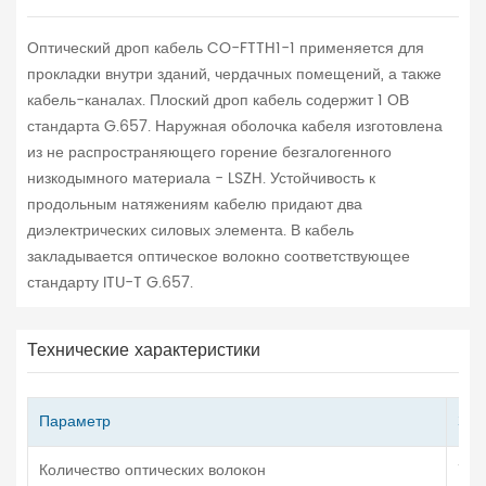
Оптический дроп кабель CO-FTTH1-1 применяется для
прокладки внутри зданий, чердачных помещений, а также
кабель-каналах. Плоский дроп кабель содержит 1 ОВ
стандарта G.657. Наружная оболочка кабеля изготовлена
из не распространяющего горение безгалогенного
низкодымного материала - LSZH. Устойчивость к
продольным натяжениям кабелю придают два
диэлектрических силовых элемента. В кабель
закладывается оптическое волокно соответствующее
стандарту ITU-T G.657.
Технические характеристики
Параметр
Зна
Количество оптических волокон
1