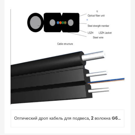
Оптический дроп кабель для подвеса, 2 волокна G657, 3кН, диэлектрический FRP 0.5 и 1.8мм FRP GJYXFFCH