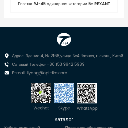
Розетка RJ-45 одинарная категории 5е REXANT
Адрес: Здание 4, № 2168,улица №4 Чжэнхэ, г. сиань, Китай
Сотовый Телефон+86 153 9942 5989
E-mail:
liyong@opt-ika.com
Wechat
Skype
WhatsApp
Каталог
Кабель оптический
Пассивное оборудование