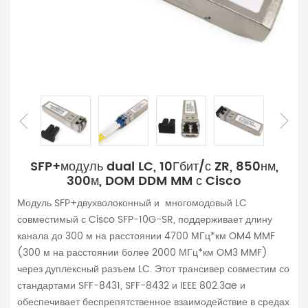
SFP+модуль dual LC, 10Гбит/с ZR, 850нм,
300м, DOM DDM MM с Cisco
Модуль SFP+двухволоконный и многомодовый LC
совместимый с Cisco SFP-10G-SR, поддерживает длину
канала до 300 м на расстоянии 4700 МГц*км OM4 MMF
(300 м на расстоянии более 2000 МГц*км OM3 MMF)
через дуплексный разъем LC. Этот трансивер совместим со
стандартами SFF-8431, SFF-8432 и IEEE 802.3ae и
обеспечивает беспрепятственное взаимодействие в средах