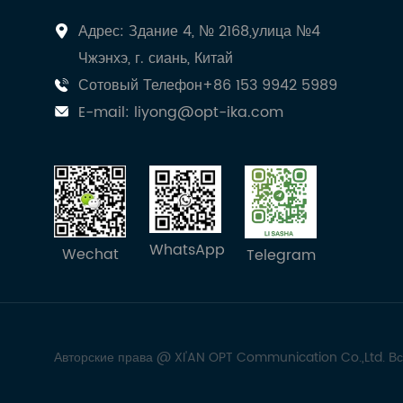
Адрес: Здание 4, № 2168,улица №4
Чжэнхэ, г. сиань, Китай
Сотовый Телефон+86 153 9942 5989
E-mail:
liyong@opt-ika.com
WhatsApp
Wechat
Telegram
Авторские права @ XI'AN OPT Communication Co.,Ltd. В