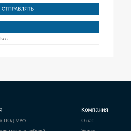
isco
я
Компания
 в ЦОД MPO
О нас