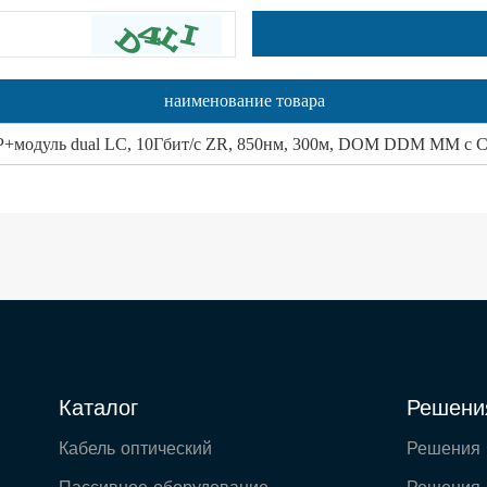
наименование товара
+модуль dual LC, 10Гбит/с ZR, 850нм, 300м, DOM DDM MM с C
Каталог
Решени
Кабель оптический
Решения