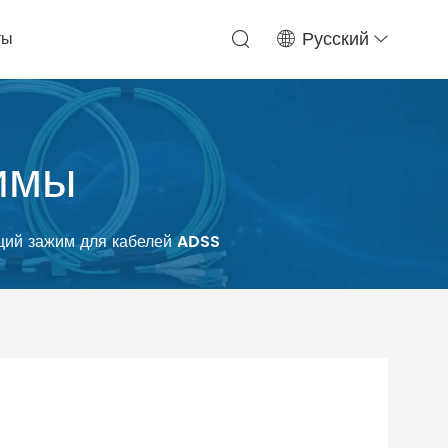
ты
Русский
имы
ий зажим для кабелей ADSS