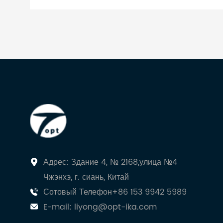
Адрес: Здание 4, № 2168,улица №4
Чжэнхэ, г. сиань, Китай
Сотовый Телефон+86 153 9942 5989
E-mail:
liyong@opt-ika.com