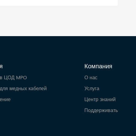
я
Компания
 в ЦОД MPO
О нас
для медных кабелей
Услуга
ение
Центр знаний
Поддерживать