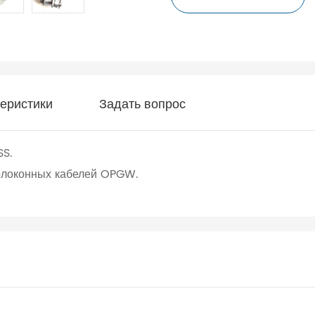
теристики
Задать вопрос
SS.
волоконных кабелей OPGW.