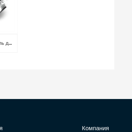
Монтажная скрепа (бугель для ленты) НС-20-Т оцинковка
я
Компания