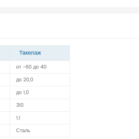
Такелаж
от -60 до 40
до 20,0
до 1,0
310
1,1
Сталь