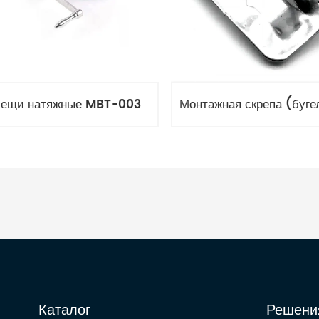
лещи натяжные MBT-003
Каталог
Решени