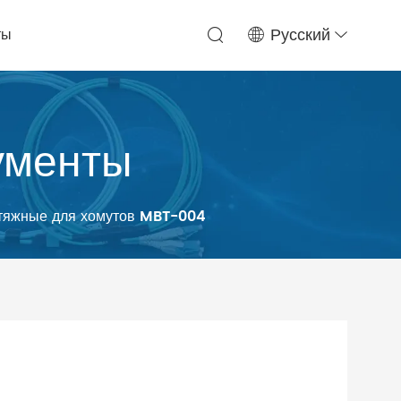
ты
Русский
ументы
тяжные для хомутов MBT-004