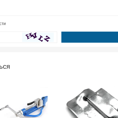
сти
ься