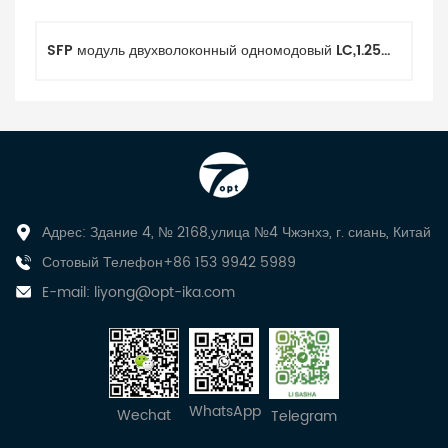
SFP модуль двухволоконный одномодовый LC,1.25G 1310 нм 20 км с Cisco
Адрес: Здание 4, № 2168,улица №4 Чжэнхэ, г. сиань, Китай
Сотовый Телефон+86 153 9942 5989
E-mail:
liyong@opt-ika.com
WhatsApp
Wechat
Telegram