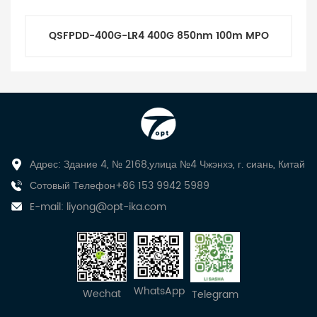
QSFPDD-400G-LR4 400G 850nm 100m MPO
Адрес: Здание 4, № 2168,улица №4 Чжэнхэ, г. сиань, Китай
Сотовый Телефон+86 153 9942 5989
E-mail:
liyong@opt-ika.com
WhatsApp
Wechat
Telegram