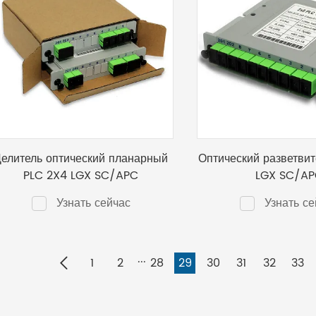
елитель оптический планарный
Оптический разветвит
PLC 2X4 LGX SC/APC
LGX SC/A
Узнать сейчас
Узнать се
...
1
2
28
29
30
31
32
33