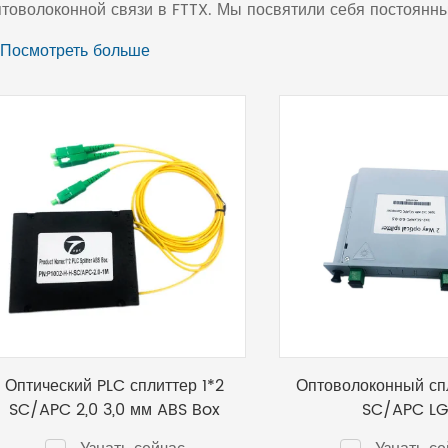
птоволоконной связи в FTTX. Мы посвятили себя постоянн
нвестировала большие ресурсы в НИОКР продукции, контр
 Посмотреть больше
оддержку в сетевых решениях, чтобы предоставить клиент
кономически эффективные продукты.
Оптический PLC сплиттер 1*2
Оптоволоконный спл
SC/APC 2,0 3,0 мм ABS Box
SC/APC L