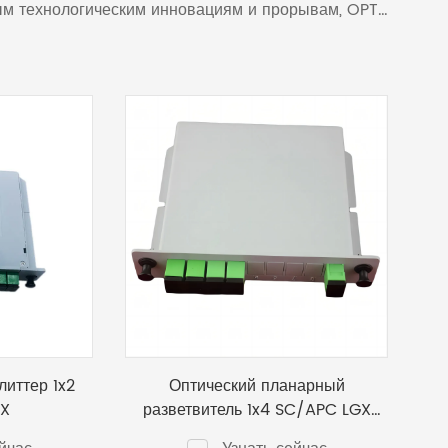
ым технологическим инновациям и прорывам, OPT
оль качества, профессиональную техническую
ам более производительные и наиболее
иттер 1x2
Оптический планарный
GX
разветвитель 1x4 SC/APC LGX
бокс