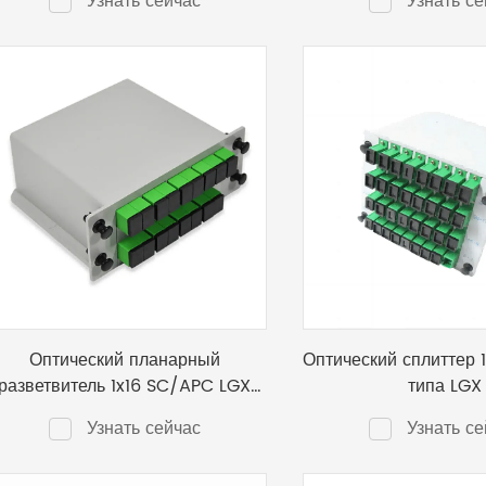
Узнать сейчас
Узнать се
Оптический планарный
Оптический сплиттер 
разветвитель 1x16 SC/APC LGX
типа LGX
бокс
Узнать сейчас
Узнать се