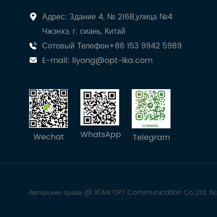
Адрес: Здание 4, № 2168,улица №4
Чжэнхэ, г. сиань, Китай
Сотовый Телефон+86 153 9942 5989
E-mail:
liyong@opt-ika.com
WhatsApp
Wechat
Telegram
Авторские права @ XI'AN OPT Communication Co.,Ltd. В