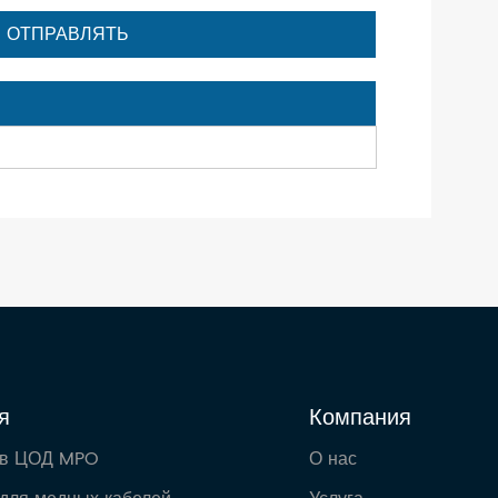
я
Компания
 в ЦОД MPO
О нас