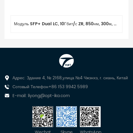
Модуль SFP+ Dual LC, 10Гбит/с ZR, 850нм, 300м, DOM DDM SMF с Cisco
Адрес: Здание 4, № 2168,улица №4 Чжэнхэ, г. сиань, Китай
Сотовый Телефон+86 153 9942 5989
E-mail:
liyong@opt-ika.com
Wechat
Skype
WhatsApp