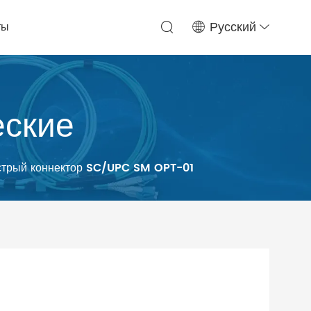
ты
Русский
еские
стрый коннектор SC/UPC SM OPT-01