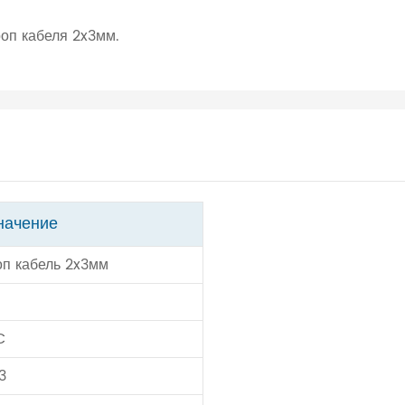
оп кабеля 2x3мм.
начение
п кабель 2x3мм
C
3