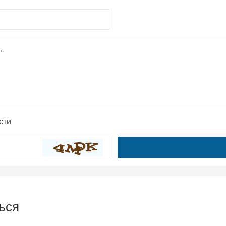
сти
ься