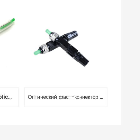
Коннектор оптический Splice-On SC/APC SM
Оптический фаст-коннектор FC-APC