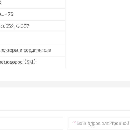
0
...+75
G.652, G.657
некторы и соединители
номодовое (SM)