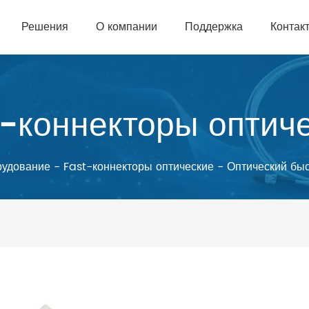
Решения
О компании
Поддержка
Контак
-коннекторы оптич
рудование
-
Fast-коннекторы оптические
-
Оптический бы