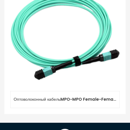
Оптоволоконный кабельMPO-MPO Female-Female, 16 волокон MM 50/125 (OM3) 3.0мм 1м