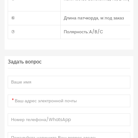
⑥
Длина патчкорда, м:под заказ
⑦
Полярность:A/B/C
Задать вопрос