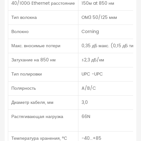
40/100G Ethernet расстояние
150м at 850 нм
Тип волокна
OM3 50/125 мкм
Волокно
Corning
Макс. вносимые потери
0,35 дБ макс. (0,15 дБ тип.)
Затухание на 850 нм
≤2,3 дБ/км
Тип полировки
UPC -UPC
Полярность
A/B/C
Диаметр кабеля, мм
3,0
Растягивающая нагрузка
66N
Температура хранения, °С
-40...+85