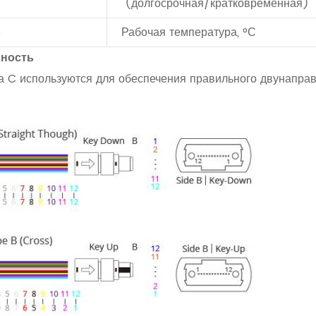
(долгосрочная/кратковременная)
5
Рабочая температура, °С
рность
ипа C используются для обеспечения правильного двунапра