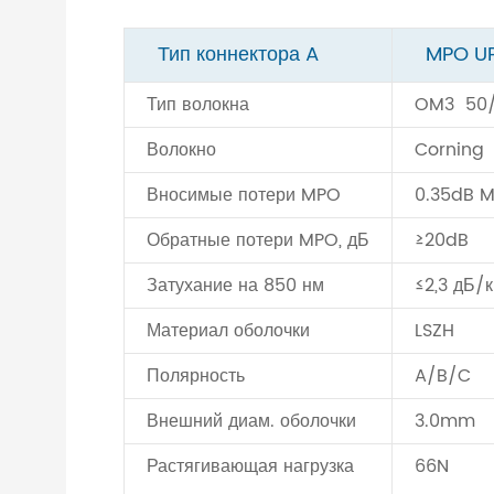
Тип коннектора A
MPO U
Тип волокна
OM3 50/
Волокно
Corning
Вносимые потери MPO
0.35dB M
Обратные потери MPO, дБ
≥20dB
Затухание на 850 нм
≤2,3 дБ/
Материал оболочки
LSZH
Полярность
A/B/C
Внешний диам. оболочки
3.0mm
Растягивающая нагрузка
66N