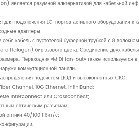
on) является разумной альтернативой для кабельной инфр
 для подключения LC-портов активного оборудования к к
ходные адаптеры.
себя кабель с пустотелой буферной трубкой с 8 волокна
ero Halogen) бирюзового цвета. Соединение двух кабел
азмера. Переходник «MIDI fan-out» также используется в 
снаружи коммутационной панели.
 распределения подсистем ЦОД и высокоплотных СКС;
ber Channel, 10G Ethernet, InfiniBand;
хеме Interconnect или Crossconnect;
ртным оптическим разъемам;
й оптики 40/100 Гбит/с;
конфигурации.