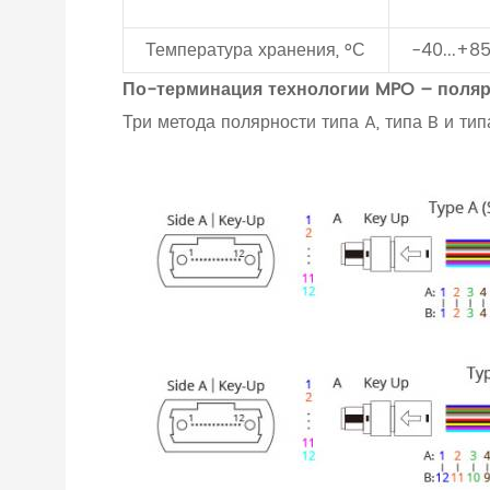
Температура хранения, °С
-40...+8
По-терминация технологии MPO – поля
Три метода полярности типа A, типа B и т