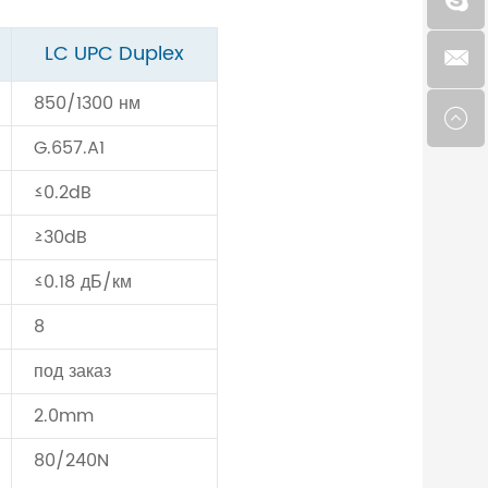
LC UPC Duplex
850/1300 нм
G.657.A1
≤0.2dB
≥30dB
≤0.18 дБ/км
8
под заказ
2.0mm
80/240N