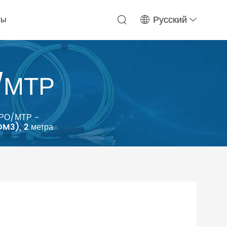
ты
Русский
/МТР
МРО/МТР
-
M3), 2 метра