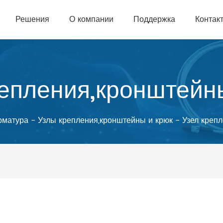
Решения
О компании
Поддержка
Контак
епления,кронштейн
рматура
-
Узлы крепления,кронштейны и крюк
-
Узел креп