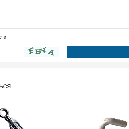
сти
ься