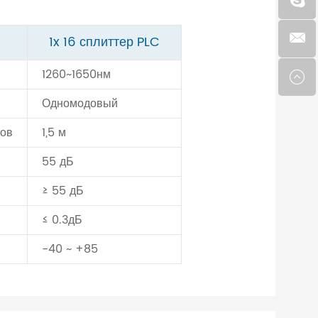
1x 16 сплиттер PLC
1260~1650нм
Одномодовый
дов
1,5 м
55 дБ
≥ 55 дБ
≤ 0.3дБ
-40 ~ +85