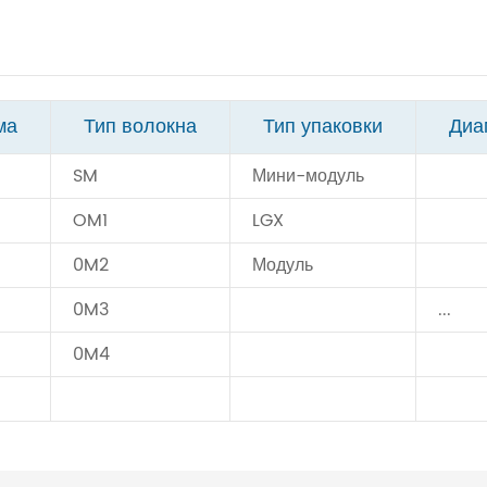
ма
Тип волокна
Тип упаковки
Диа
SM
Мини-модуль
OM1
LGX
0M2
Модуль
0M3
...
0M4