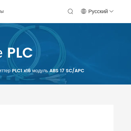
ты
Русский
е PLC
иттер PLC1 x16 модуль ABS 17 SC/APC