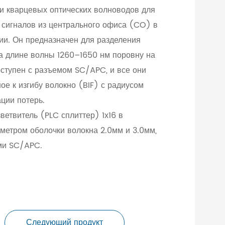
и кварцевых оптических волноводов для
 сигналов из центрального офиса (CO) в
ии. Он предназначен для разделения
на длине волны 1260–1650 нм поровну на
оступен с разъемом SC/APC, и все они
ое к изгибу волокно (BIF) с радиусом
ции потерь.
етвитель (PLC сплиттер) 1х16 в
метром оболочки волокна 2.0мм и 3.0мм,
ми SC/APC.
Следующий продукт