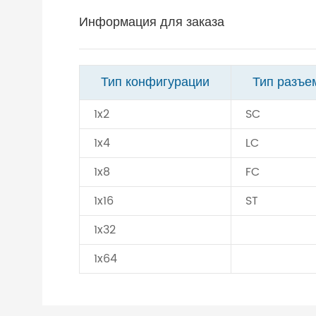
Информация для заказа
Тип конфигурации
Тип разъе
1x2
SC
1x4
LC
1x8
FC
1x16
ST
1x32
1x64