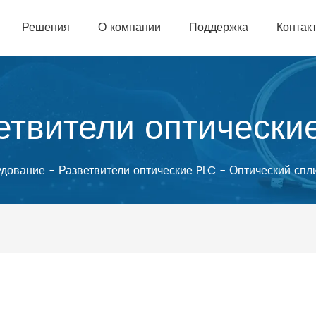
Решения
О компании
Поддержка
Контак
етвители оптически
удование
-
Разветвители оптические PLC
-
Оптический спл