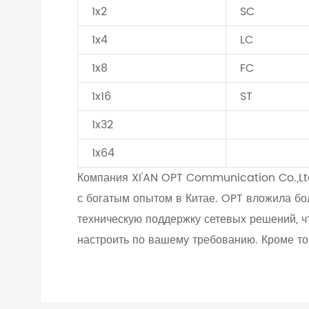
1x2
SC
1x4
LC
1x8
FC
1x16
ST
1x32
1x64
Компания XI'AN OPT Communication Co.,Lt
с богатым опытом в Китае. OPT вложила бо
техническую поддержку сетевых решений, 
настроить по вашему требованию. Кроме то