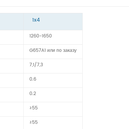
1x4
1260-1650
G657A1 или по заказу
7,1/7,3
0.6
0.2
≥55
≥55