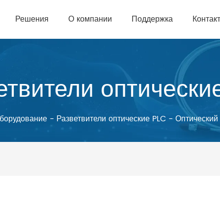
Решения
О компании
Поддержка
Контак
етвители оптически
борудование
-
Разветвители оптические PLC
-
Оптический