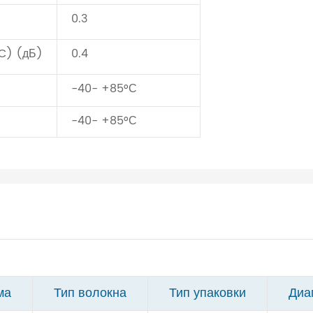
0.3
C) (дБ)
0.4
-40- +85°С
-40- +85°С
ма
Тип волокна
Тип упаковки
Диа