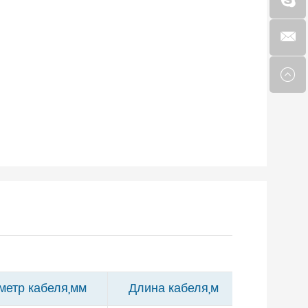
метр кабеля,мм
Длина кабеля,м