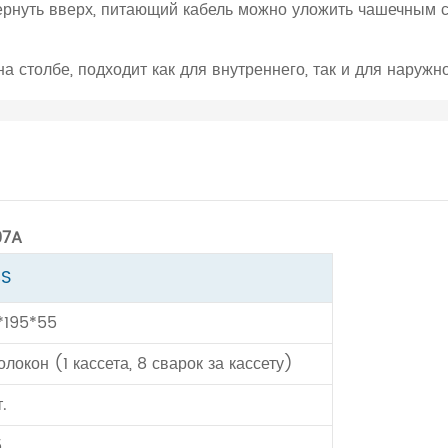
ернуть вверх, питающий кабель можно уложить чашечным с
а столбе, подходит как для внутреннего, так и для наружн
07A
BS
*195*55
локон (1 кассета, 8 сварок за кассету)
т.
5