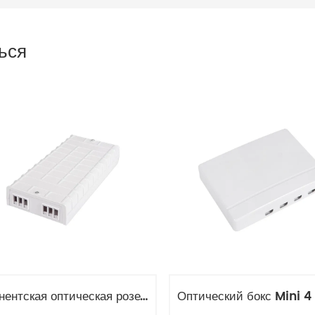
ься
Абонентская оптическая розетка 6 волокон OPT-313 для России