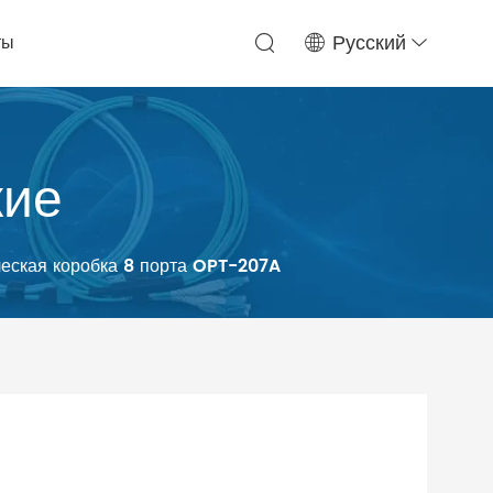
ты
Русский
кие
еская коробка 8 порта OPT-207A