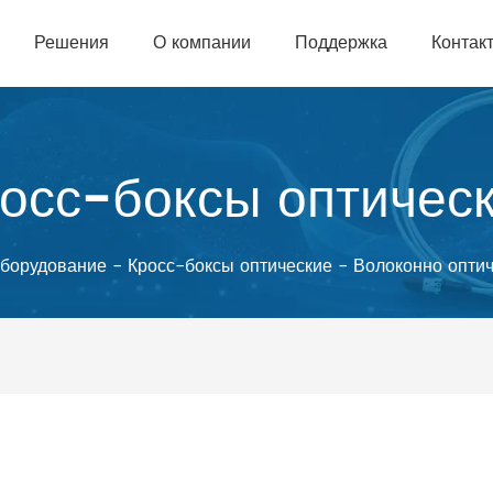
Решения
О компании
Поддержка
Контак
осс-боксы оптичес
борудование
-
Кросс-боксы оптические
-
Волоконно оптич