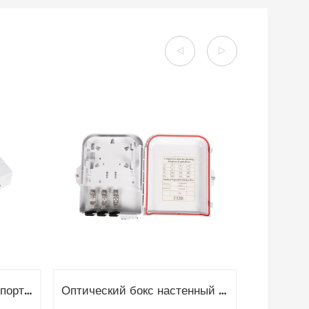
Оптический бокс Mini 4 порта OPT-309
Оптический бокс настенный 8 sc портов FTTH OPT-207B