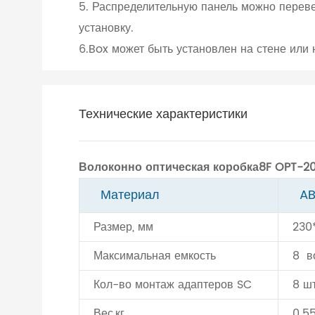
5. Распределительную панель можно перев
установку.
6.Box может быть установлен на стене или н
Технические характеристики
Волоконно оптическая коробка8F
OPT-2
Материал
A
Размер, мм
230
Максимальная емкость
8 во
Кол-во монтаж адаптеров SC
8 ш
Вес,кг
0.5