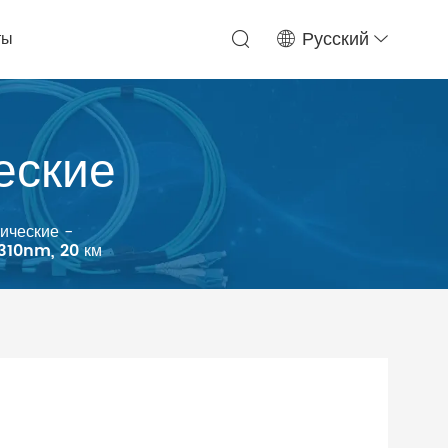
ты
Русский
еские
ические
-
1310nm, 20 км