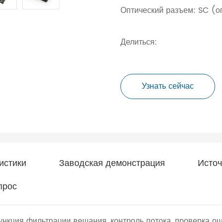
Оптический разъем: SC (
Делиться:
Узнать сейчас
истики
Заводская демонстрация
Источ
прос
ункция фильтрации вещания, контроль потока, проверка о