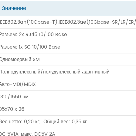
Значение
IEEE802.3an(10Gbase-T),IEEE802.3ae(10Gbase-SR/LR/ER
Разъем: 2x RJ45 10/100 Base
Разъем: 1x SC 10/100 Base
Одномодовый SM
Полнодуплексный/полудуплексный адаптивный
Авто-MDI/MDIX
1310/1550 нм
95х70 х 26
Вес нетто: 0,20 кг; Общий вес: 0,35 кг
DC 5V1A, макс. DC5V 2A