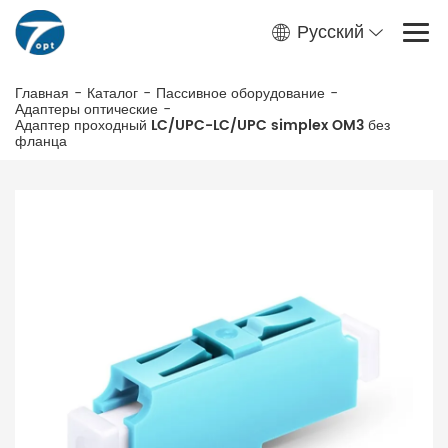
Русский
Главная
-
Каталог
-
Пассивное оборудование
-
Адаптеры оптические
-
Адаптер проходный LC/UPC-LC/UPC simplex OM3 без
фланца