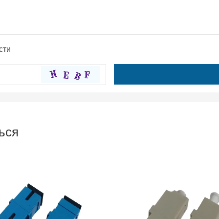
сти
ься