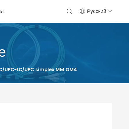
ты
Русский
е
я LC/UPC-LC/UPC simplex MM OM4