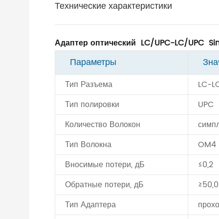
Технические характеристики
Адаптер оптический LC/UPC-LC/UPC Si
Параметры
Зна
Тип Разъема
LC-L
Тип полировки
UPC
Количество Волокон
симп
Тип Волокна
OM4 
Вносимые потери, дБ
≤0,2
Обратные потери, дБ
≥50,0
Тип Адаптера
прох