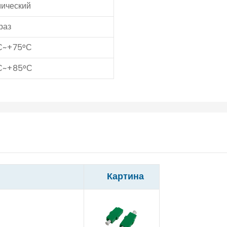
мический
раз
С~+75°С
С~+85°С
Картина