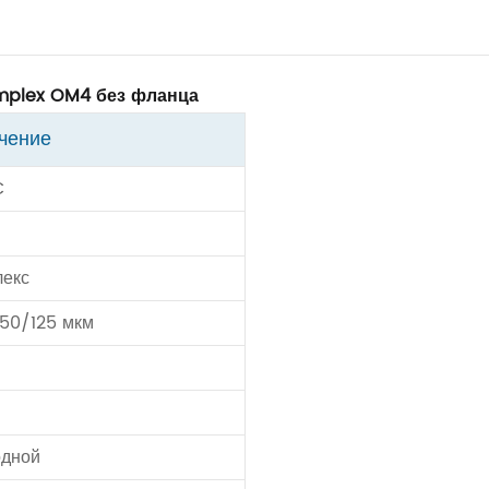
mplex OM4 без фланца
чение
C
лекс
50/125 мкм
одной