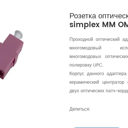
Розетка оптиче
simplex MM O
Проходной оптический а
многомодовый ис
многомодовых оптическ
полировку UPC.
Корпус данного адаптера
керамический центратор 
двух оптических патч-корд
Делиться: