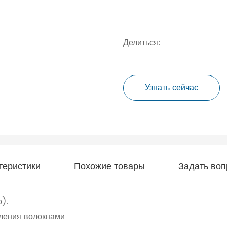
Делиться:
Узнать сейчас
теристики
Похожие товары
Задать воп
о).
вления волокнами