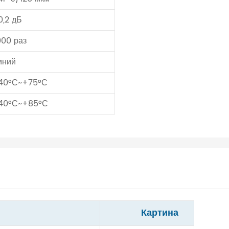
0,2 дБ
000 раз
иний
40°С~+75°С
40°С~+85°С
Картина