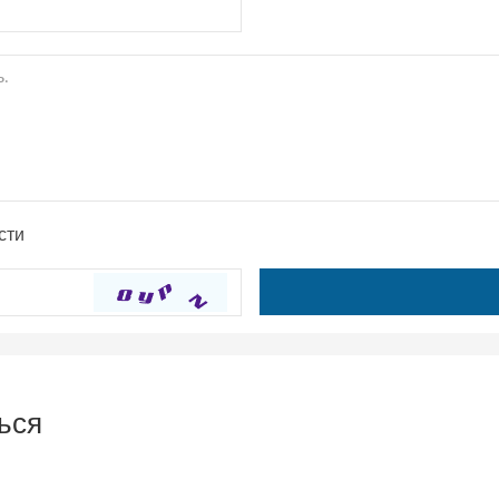
сти
ься