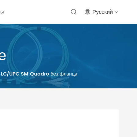
ты
Русский
е
ая LC/UPC SM Quadro без фланца