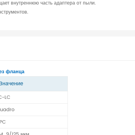
ает внутреннюю часть адаптера от пыли.
нструментов.
ез фланца
Значение
C-LC
uadro
PC
M 9/125 мкм