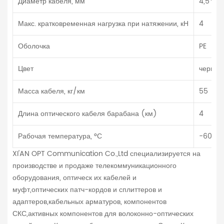
Диаметр кабеля, мм
4,5*8,
Макс. кратковременная нагрузка при натяжении, кН
4
Оболочка
PE
Цвет
черный
Масса кабеля, кг/км
55
Длина оптического кабеля барабана (км)
4
Рабочая температура, °С
-60...+
XI'AN OPT Communication Co.,Ltd специализируется на
производстве и продаже телекоммуникационного
оборудования, оптическ их кабелей и
муфт,оптических патч-кордов и сплиттеров и
адаптеров,кабельных арматуров, компонентов
СКС,активных компонентов для волоконно-оптических