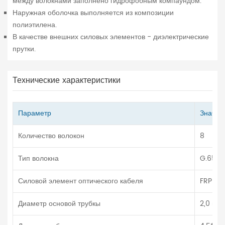
между волокнами заполнено гидрофобным компаундом.
Наружная оболочка выполняется из композиции
полиэтилена.
В качестве внешних силовых элементов - диэлектрические
прутки.
Технические характеристики
Параметр
Значен
Количество волокон
8
Тип волокна
G.652
Силовой элемент оптического кабеля
FRP 2*
Диаметр основой трубкы
2,0 мм