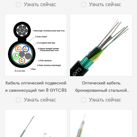
диэлектрический ADSS
гофрированной лентой
Узнать сейчас
Узнать сейчас
G652D GYTA, 60–144 волокон
Кабель оптический подвесной
Оптический кабель
и самонесущий тип 8 GYTC8S
бронированный стальной
гофрированной лентой в
Узнать сейчас
Узнать сейчас
канализацию и подвесного
GYTS