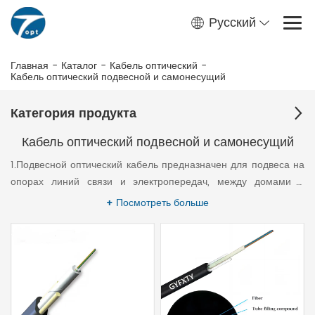
Русский
Главная
-
Каталог
-
Кабель оптический
-
Кабель оптический подвесной и самонесущий
Категория продукта
Кабель оптический подвесной и самонесущий
1.Подвесной оптический кабель предназначен для подвеса на
опорах линий связи и электропередач, между домами и
другими объектами. Имеет вынесенный силовой элемент из
+ Посмотреть больше
витого троса (тип 8) либо центральный силовой элемент из
2.Подвесной самонесущий оптический кабель предназначен
стеклопластика.
для подвеса на опорах линий связи и электропередач, между
домами и другими объектами. Имеет центральный силовой
элемент, а также дополнительный силовой элемент в виде
арамидных нитей или стеклопрутков.