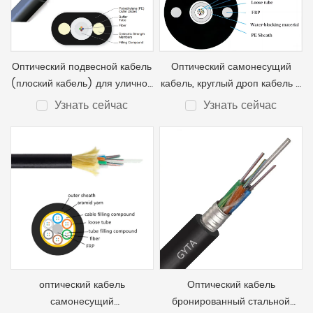
Оптический подвесной кабель
Оптический самонесущий
(плоский кабель) для уличной
кабель, круглый дроп кабель 8
прокладки, 8 волокна, 4кН
волокна, 4кН, диэлектрический
Узнать сейчас
Узнать сейчас
,G65D
FPR, OPT-GYFXTY
оптический кабель
Оптический кабель
самонесущий
бронированный стальной