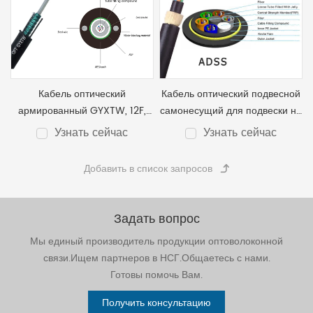
Кабель оптический
Кабель оптический подвесной
армированный GYXTW, 12F,
самонесущий для подвески на
полиэтиленовая оболочка
опорах линий связи, между
Узнать сейчас
Узнать сейчас
зданиями и сооружениями
Задать вопрос
Мы единый производитель продукции оптоволоконной
связи.Ищем партнеров в НСГ.Общаетесь с нами.
Готовы помочь Вам.
Получить консультацию