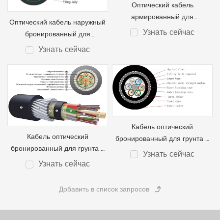
Оптический кабель
армированный для
Оптический кабель наружный
подземного монтажа GYTA53,
Узнать сейчас
бронированный для
48 волокон
подземного монтажа GYFTY53
Узнать сейчас
48F
Кабель оптический
Кабель оптический
бронированный для грунта и
бронированный для грунта и
канализации GYTY33, 48
Узнать сейчас
канализации GYFTY33 с
волокон
Узнать сейчас
центральном силовом
элементой FRP , 48 волокон