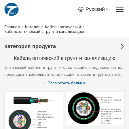
Русский
Главная
-
Каталог
-
Кабель оптический
-
Кабель оптический в грунт и канализацию
Категория продукта
Кабель оптический в грунт и канализацию
Оптический кабель в грунт и канализацию предназначен для
прокладки в кабельной канализации, а также в грунтах любых
категорий. Имеет проволочную броню либо броню из стальной
+ Посмотреть больше
ленты. Свободное пространство в оптическом модуле и
межпроволочное пространство заполнено гидрофобным
заполнителем.