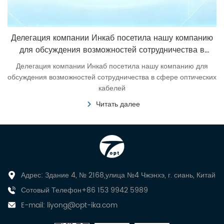
Делегация компании Инкаб посетила нашу компанию
для обсуждения возможностей сотрудничества в
сфере оптических кабелей
Делегация компании Инкаб посетила нашу компанию для
обсуждения возможностей сотрудничества в сфере оптических
кабелей
Читать далее
Адрес: Здание 4, № 2168,улица №4 Чжэнхэ, г. сиань, Китай
Сотовый Телефон+86 153 9942 5989
E-mail:
liyong@opt-ika.com