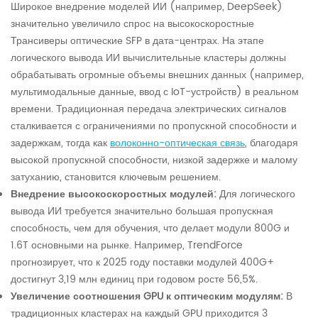
Широкое внедрение моделей ИИ (например, DeepSeek)
значительно увеличило спрос на высокоскоростные
Трансиверы оптические SFP в дата-центрах. На этапе
логического вывода ИИ вычислительные кластеры должны
обрабатывать огромные объемы внешних данных (например,
мультимодальные данные, ввод с IoT-устройств) в реальном
времени. Традиционная передача электрических сигналов
сталкивается с ограничениями по пропускной способности и
задержкам, тогда как
волоконно-оптическая связь
, благодаря
высокой пропускной способности, низкой задержке и малому
затуханию, становится ключевым решением.
Внедрение высокоскоростных модулей:
Для логического
вывода ИИ требуется значительно большая пропускная
способность, чем для обучения, что делает модули 800G и
1.6T основными на рынке. Например, TrendForce
прогнозирует, что к 2025 году поставки модулей 400G+
достигнут 3,19 млн единиц при годовом росте 56,5%.
Увеличение соотношения GPU к оптическим модулям:
В
традиционных кластерах на каждый GPU приходится 3