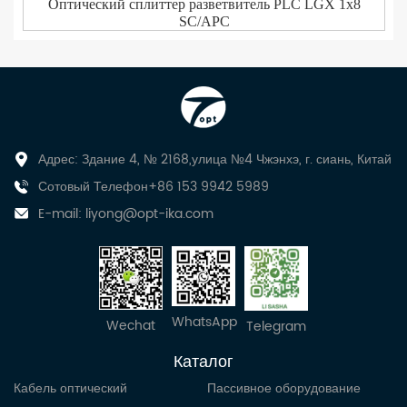
Оптический сплиттер разветвитель PLC LGX 1x8
SC/APC
Адрес: Здание 4, № 2168,улица №4 Чжэнхэ, г. сиань, Китай
Сотовый Телефон+86 153 9942 5989
E-mail:
liyong@opt-ika.com
WhatsApp
Wechat
Telegram
Каталог
Кабель оптический
Пассивное оборудование