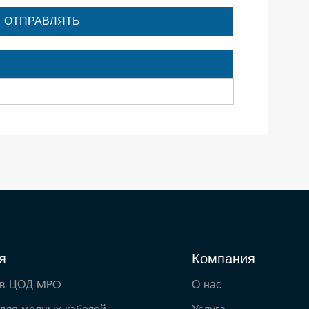
я
Компания
 в ЦОД MPO
О нас