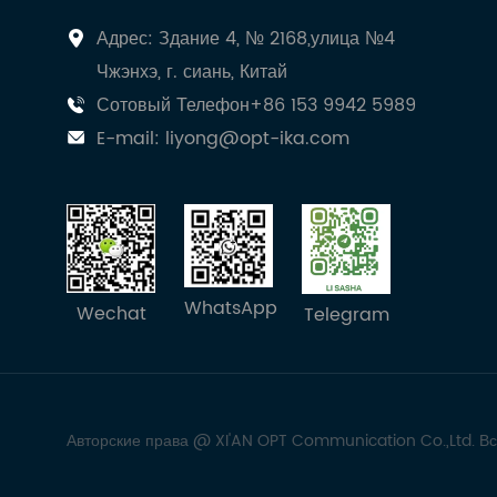
Адрес: Здание 4, № 2168,улица №4
Чжэнхэ, г. сиань, Китай
Сотовый Телефон+86 153 9942 5989
E-mail:
liyong@opt-ika.com
WhatsApp
Wechat
Telegram
Авторские права @ XI'AN OPT Communication Co.,Ltd. В