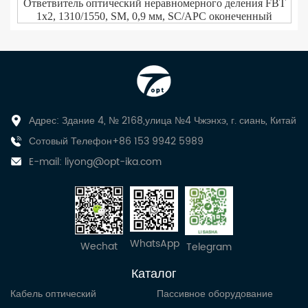
Ответвитель оптический неравномерного деления FBT
1x2, 1310/1550, SM, 0,9 мм, SC/APC оконеченный
Адрес: Здание 4, № 2168,улица №4 Чжэнхэ, г. сиань, Китай
Сотовый Телефон+86 153 9942 5989
E-mail:
liyong@opt-ika.com
WhatsApp
Wechat
Telegram
Каталог
Кабель оптический
Пассивное оборудование