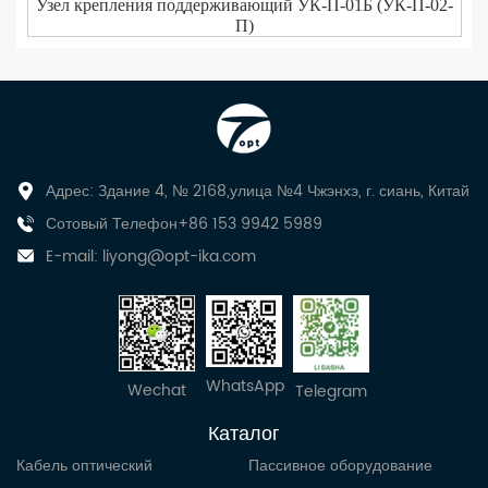
Узел крепления поддерживающий УК-П-01Б (УК-П-02-
П)
Адрес: Здание 4, № 2168,улица №4 Чжэнхэ, г. сиань, Китай
Сотовый Телефон+86 153 9942 5989
E-mail:
liyong@opt-ika.com
WhatsApp
Wechat
Telegram
Каталог
Кабель оптический
Пассивное оборудование