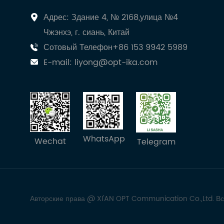
Адрес: Здание 4, № 2168,улица №4
Чжэнхэ, г. сиань, Китай
Сотовый Телефон+86 153 9942 5989
E-mail:
liyong@opt-ika.com
WhatsApp
Wechat
Telegram
Авторские права @ XI'AN OPT Communication Co.,Ltd. В