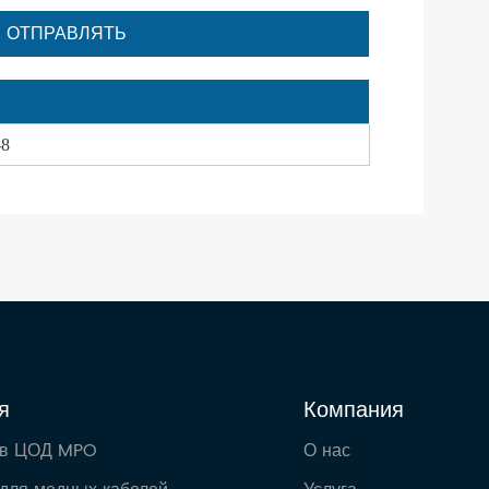
-8
я
Компания
 в ЦОД MPO
О нас