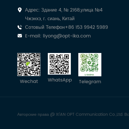
Адрес: Здание 4, № 2168,улица №4
Чжэнхэ, г. сиань, Китай
Сотовый Телефон+86 153 9942 5989
E-mail:
liyong@opt-ika.com
WhatsApp
Wechat
Telegram
Авторские права @ XI'AN OPT Communication Co.,Ltd. В