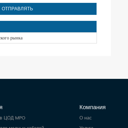
ского рынка
я
Компания
 в ЦОД MPO
О нас