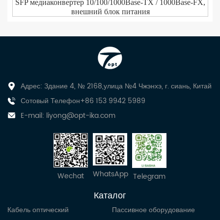
SFP медиаконвертер 10/100/1000Base-TX / 1000Base-FX,
внешний блок питания
Адрес: Здание 4, № 2168,улица №4 Чжэнхэ, г. сиань, Китай
Сотовый Телефон+86 153 9942 5989
E-mail:
liyong@opt-ika.com
WhatsApp
Wechat
Telegram
Каталог
Кабель оптический
Пассивное оборудование