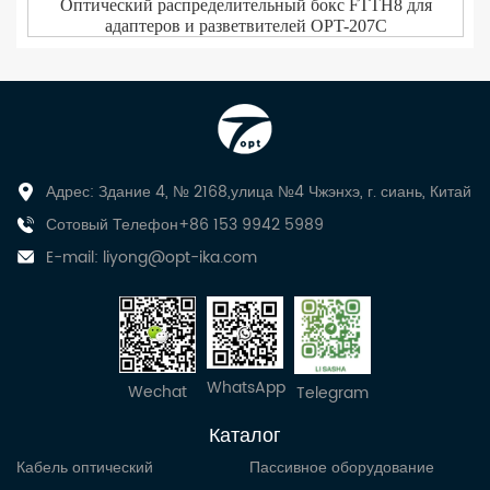
Оптический распределительный бокс FTTH8 для
адаптеров и разветвителей OPT-207C
Адрес: Здание 4, № 2168,улица №4 Чжэнхэ, г. сиань, Китай
Сотовый Телефон+86 153 9942 5989
E-mail:
liyong@opt-ika.com
WhatsApp
Wechat
Telegram
Каталог
Кабель оптический
Пассивное оборудование