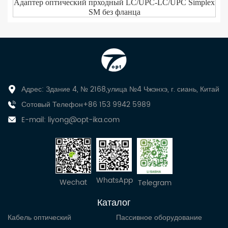
Адаптер оптический прходный LC/UPC-LC/UPC Simplex
SM без фланца
Адрес: Здание 4, № 2168,улица №4 Чжэнхэ, г. сиань, Китай
Сотовый Телефон+86 153 9942 5989
E-mail:
liyong@opt-ika.com
WhatsApp
Wechat
Telegram
Каталог
Кабель оптический
Пассивное оборудование