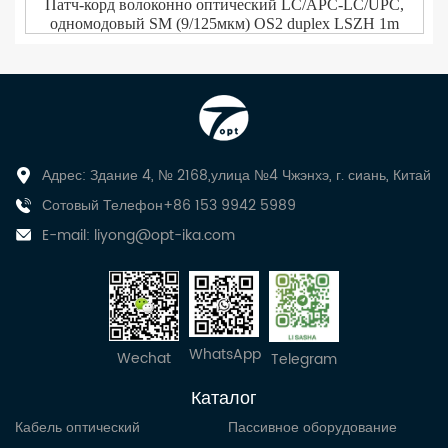
Патч-корд волоконно оптический LC/APC-LC/UPC,
одномодовый SM (9/125мкм) OS2 duplex LSZH 1m
Адрес: Здание 4, № 2168,улица №4 Чжэнхэ, г. сиань, Китай
Сотовый Телефон+86 153 9942 5989
E-mail:
liyong@opt-ika.com
WhatsApp
Wechat
Telegram
Каталог
Кабель оптический
Пассивное оборудование