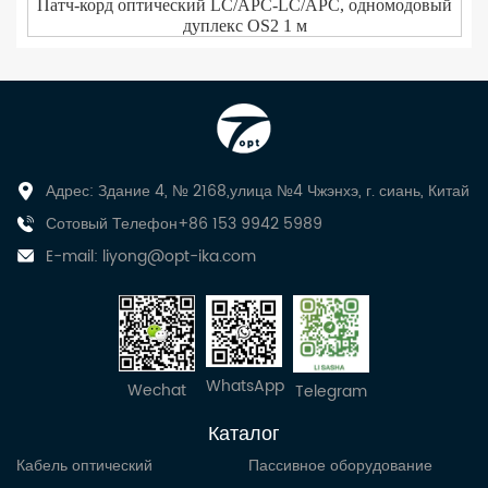
Патч-корд оптический LC/APC-LC/APC, одномодовый
дуплекс OS2 1 м
Адрес: Здание 4, № 2168,улица №4 Чжэнхэ, г. сиань, Китай
Сотовый Телефон+86 153 9942 5989
E-mail:
liyong@opt-ika.com
WhatsApp
Wechat
Telegram
Каталог
Кабель оптический
Пассивное оборудование