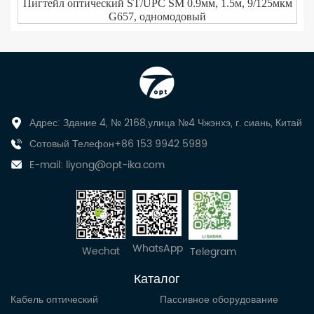
Пигтейл оптический ST/UPC SM 0.9мм, 1.5м, 9/125мкм
G657, одномодовый
Адрес: Здание 4, № 2168,улица №4 Чжэнхэ, г. сиань, Китай
Сотовый Телефон+86 153 9942 5989
E-mail:
liyong@opt-ika.com
WhatsApp
Wechat
Telegram
Каталог
Кабель оптический
Пассивное оборудование