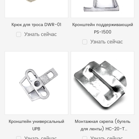
Крюк для троса DWR-01
Кронштейн поддерживающий
PS-1500
Узнать сейчас
Узнать сейчас
Кронштейн универсальный
Монтажная скрепа (бугель
UPB
для ленты) НС-20-Т
оцинковка
Узнать сейчас
Узнать сейчас