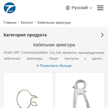
Русский
Главная
-
Каталог
-
Кабельная арматура
Категория продукта
Кабельная арматура
XI'AN OPT Communication Co,.Ltd является производителем
кабельных арматуры. Наши протукты к данном
каталоге:анкерные натяжные зажимы,узлы
+ Посмотреть больше
крепления,кронштейны и крюк,поддерживающие
зажимы,лента монтажная и инструменты, спиральные зажимы.
Работаем на рынках НСГ больше 10 лет.