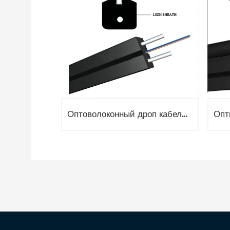
Оптоволоконный дроп кабель, 1 волокно G657, 1,5кН, стальная проволока OPT-GJXH