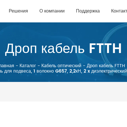
Решения
О компании
Поддержка
Контак
Дроп кабель FTTH
лавная
-
Каталог
-
Кабель оптический
-
Дроп кабель FTTH
 для подвеса, 1 волокно G657, 2,2кН, 2 x диэлектрическ