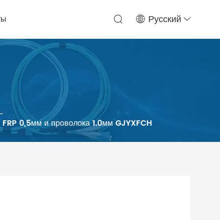
ты
Русский
-
ий FRP 0,5мм и проволока 1.0мм GJYXFCH