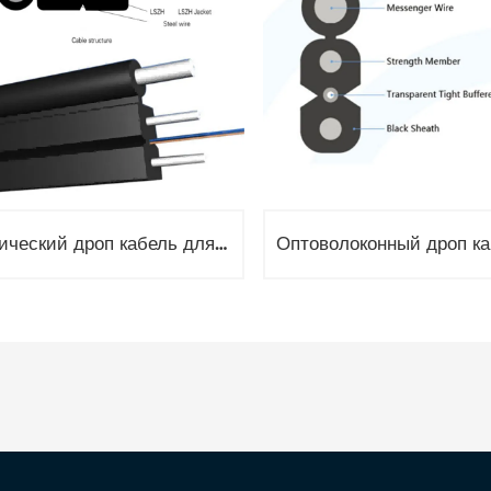
Оптический дроп кабель для подвеса, 1 волокно G657, 3кН, диэлектрический FRP 0.5 и 1.8мм FRP GJYXFFCH