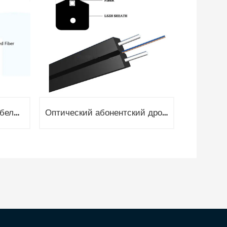
Оптоволоконный дроп кабель для подвеса, 1 волокно G657, 0.9кН, две проволока 0.45 и 1.0мм GJYXCH
Оптический абонентский дроп кабель, 1 волокно G657, FTTH 1,5кН, 2x диэлектрический FRP GJXFH