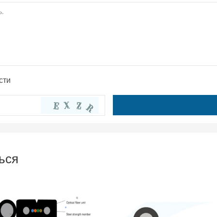
сти
ься