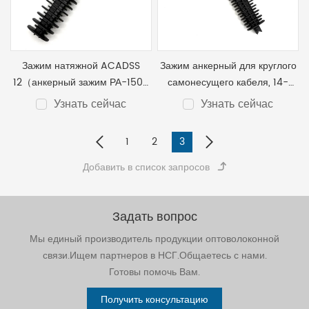
Зажим натяжной ACADSS
Зажим анкерный для круглого
12（анкерный зажим РА-1500
самонесущего кабеля, 14-
）
18мм(PA-2000) ACADSS 16
Узнать сейчас
Узнать сейчас
1
2
3
Задать вопрос
Мы единый производитель продукции оптоволоконной
связи.Ищем партнеров в НСГ.Общаетесь с нами.
Готовы помочь Вам.
Получить консультацию