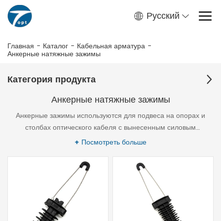
Русский
Главная
-
Каталог
-
Кабельная арматура
-
Анкерные натяжные зажимы
Категория продукта
Анкерные натяжные зажимы
Анкерные зажимы используются для подвеса на опорах и
столбах оптического кабеля с вынесенным силовым
элементом (типа “8”) и FTTH дроп кабеля. Основные зажимы-
+ Посмотреть больше
зажим анкерный ODWAC-22,ODWAC-22S,ODWAC-HY и так
далее.