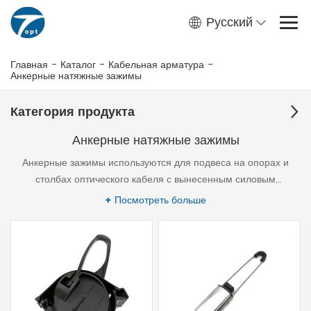
Русский
Главная
-
Каталог
-
Кабельная арматура
-
Анкерные натяжные зажимы
Категория продукта
Анкерные натяжные зажимы
Анкерные зажимы используются для подвеса на опорах и
столбах оптического кабеля с вынесенным силовым
элементом (типа “8”) и FTTH дроп кабеля. Основные зажимы-
+ Посмотреть больше
зажим анкерный ODWAC-22,ODWAC-22S,ODWAC-HY и так
далее.