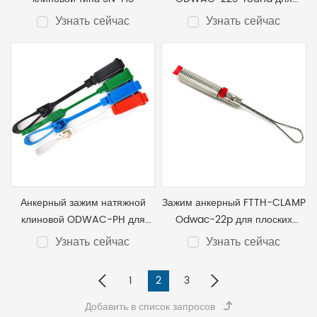
круглого кабеля
Узнать сейчас
Узнать сейчас
Анкерный зажим натяжной
Зажим анкерный FTTH-CLAMP
клиновой ODWAC-PH для
Odwac-22p для плоских
кабеля
кабелей связи
Узнать сейчас
Узнать сейчас
1
2
3