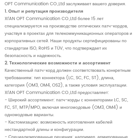
OPT Communication CO.,Ltd заслуживает вашего доверия.
1. Опыт и репутация производителя
XI’AN OPT Communication CO.,Ltd более 15 лет
специализируется на производстве оптических патч-кордов,
участвуя в проектах для телекоммуникационных операторов и
корпоративных сетей. Наши продукты сертифицированы по
стандартам ISO, RoHS и TÜV, что подтверждает их
безопасность и надежность.
2. Технологические возможности и ассортимент
Качественный патч-корд должен соответствовать конкретным
требованиям: тип коннектора (LC, SC, FC, ST), длина,
категория (OM3, OM4, OS2), а также условия эксплуатации.
XI’AN OPT Communication CO.,Ltd предоставляет:
- Широкий ассортимент: патч-корды с коннекторами LC, SC,
FC, ST, MTP/MPO, включая многомодовые (OM3, OM4) и
одномодовые варианты.
- Кастомизацию: возможность изготовления кабелей
нестандартной длины и конфигурации.
- Специализированные решения: например, армированные