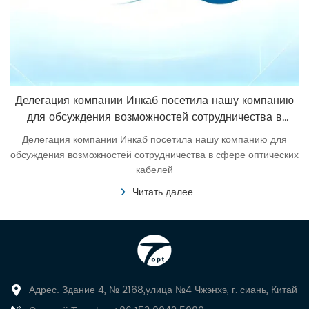
Делегация компании Инкаб посетила нашу компанию
для обсуждения возможностей сотрудничества в
сфере оптических кабелей
Делегация компании Инкаб посетила нашу компанию для
обсуждения возможностей сотрудничества в сфере оптических
кабелей
Читать далее
Адрес: Здание 4, № 2168,улица №4 Чжэнхэ, г. сиань, Китай